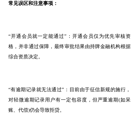
常见误区和注意事项：
“开通会员就一定能通过”：开通会员仅为优先审核资
格，并非通过保障，最终审批结果由持牌金融机构根据
综合资质决定。
“有逾期记录就无法通过”：目前由于征信新规的施行，
对轻微逾期记录用户有一定包容度，但严重逾期(如呆
账、代偿)仍会导致拒贷。