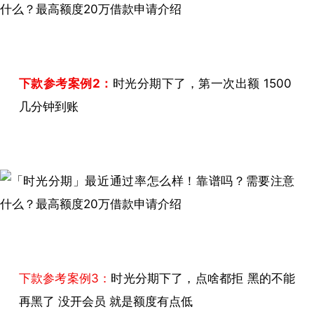
下款参考案例2：
时光分期下了，第一次出额 1500
几分钟到账
下款参考案例3：
时光分期下了，点啥都拒 黑的不能
再黑了 没开会员 就是额度有点低