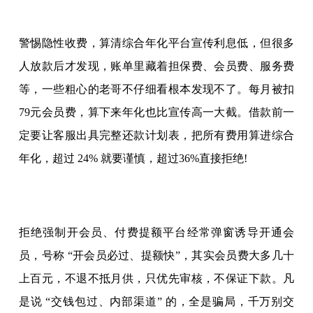
警惕隐性收费，算清综合年化平台宣传利息低，但很多
人放款后才发现，账单里藏着担保费、会员费、服务费
等，一些粗心的老哥不仔细看根本发现不了。每月被扣
79元会员费，算下来年化也比宣传高一大截。借款前一
定要让客服出具完整还款计划表，把所有费用算进综合
年化，超过 24% 就要谨慎，超过36%直接拒绝!
拒绝强制开会员、付费提额平台经常弹窗诱导开通会
员，号称 “开会员必过、提额快”，其实会员费大多几十
上百元，不退不抵月供，只优先审核，不保证下款。凡
是说 “交钱包过、内部渠道” 的，全是骗局，千万别交