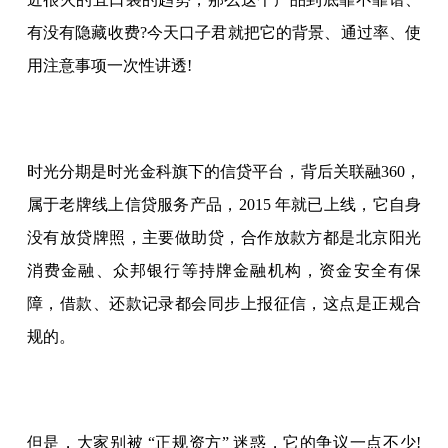
有没有隐藏收费?今天口子君就把它的背景、通过率、使
用注意事项一次性讲透!
时光分期是时光金科旗下的信贷平台，背后关联融360，
属于老牌线上信贷服务产品，2015 年就已上线，它自身
没有放贷牌照，主要做助贷，合作放款方都是北京阳光
消费金融、众邦银行等持牌金融机构，资金安全有保
障，借款、还款记录都会同步上报征信，这点是正规合
规的。
但是，大家别被 “正规资方” 迷惑，它的争议一点不少!