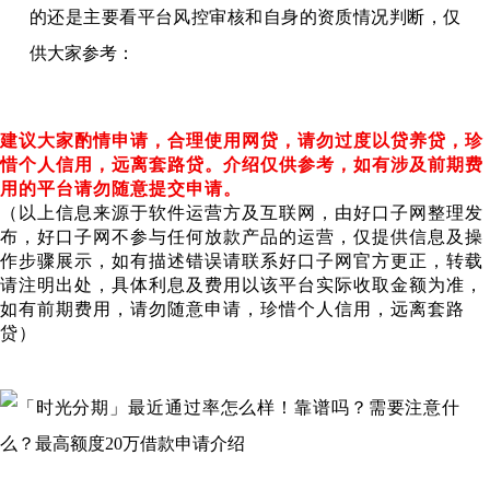
的还是主要看平台风控审核和自身的资质情况判断，仅
供大家参考：
建议大家酌情申请，合理使用网贷，请勿过度以贷养贷，珍
惜个人信用，远离套路贷。介绍仅供参考，如有涉及前期费
用的平台请勿随意提交申请。
（以上信息来源于软件运营方及互联网，由好口子网整理发
布，好口子网不参与任何放款产品的运营，仅提供信息及操
作步骤展示，如有描述错误请联系好口子网官方更正，转载
请注明出处，具体利息及费用以该平台实际收取金额为准，
如有前期费用，请勿随意申请，珍惜个人信用，远离套路
贷）