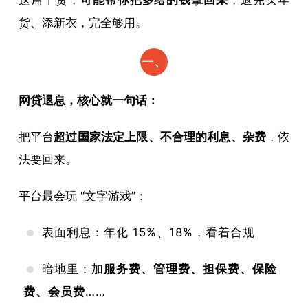
货、添新衣，完全够用。
一、
先讲
网贷退息，核心就一句话：
透：
把平台
超过国家法定上限、不合理的利息、杂费
，依
退息
法要回来。
不是
平台最会玩 “文字游戏”：
“薅
羊
表面利息：年化 15%、18%，看着合规
毛”，
暗地里：加
服务费、管理费、担保费、保险
是拿
费、会员费
……