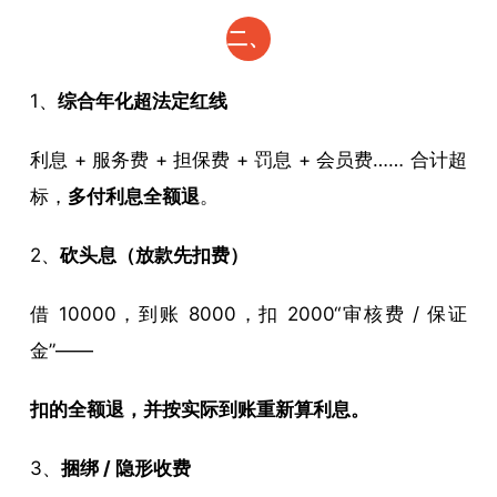
二、
这 5
1、
综合年化超法定红线
类
利息 + 服务费 + 担保费 + 罚息 + 会员费…… 合计超
钱，
标，
多付利息全额退
。
100%
2、
砍头息（放款先扣费）
能退
（占
借 10000，到账 8000，扣 2000“审核费 / 保证
一条
金”——
就去
扣的全额退，并按实际到账重新算利息。
申
3、
捆绑 / 隐形收费
请）