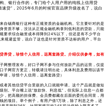
构、银行合作的，专门给个人用户用的纯线上信用贷
速贷”，2025年6月的时候官宣品牌升级改名了，说白
来自锡商银行这种有正规资质的金融机构。它主要针对的是
身资质不够，没法从正规金融机构拿到低利息的贷款，只能
规要求综合融资成本得降到24%以下，但还是有不少平台
方式来规避监管，说白了这也是针对资质不达标的用户，平台
贷养贷，珍惜个人信用，远离套路贷。介绍仅供参考，如有
子网整理发布，好口子网不参与任何放款产品的运营，仅提
口子网官方更正，转载请注明出处，具体利息及费用以该平
申请，珍惜个人信用，远离套路贷）
，或者其他信贷平台里嵌的入口就能申请。这个产品就是做短
级别。平台嘴上说“放款快、利息低”，但实际上信息一点都
少，把高额的担保费、会员费都藏在后面的委托合同里，用
钱的项目。举个例子，有用户借1万块，除了利息之外，还
率最高能到36%，比国家规定的24%司法保护上限高多了。