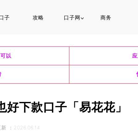
口子
攻略
口子网
商务
口子行情
就可以
应
信用卡
口子知识
请
也好下款口子「易花花」
 ：2026.06.14