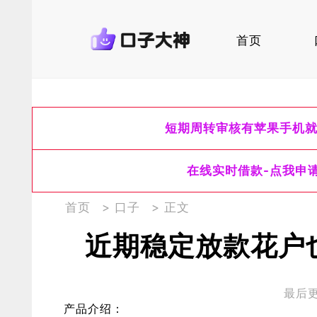
首页
短期周转审核有苹果手机
在线实时借款-点我申
首页
>
口子
> 正文
近期稳定放款花户
最后更新
产品介绍：