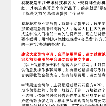
易花花
是浙江未讯科技和各大正规持牌金融机
款。其实这也算是个老产品了，前身就是“易借
了就是之前的易借速贷换了个马甲。​
易花花本身不能放贷，就是个助贷平台，钱主要
那些短期急着用钱周转的人，这些人往往因为自
找这种准入门槛低一点的助贷产品。现在助贷新
耍小聪明，用“利息+隐性担保费+会员费”的
的一种“没办法的办法”吧。​
建议大家酌情申请，合理使用网贷，请勿过度以
涉及前期费用的平台请勿随意提交申请。
（以上信息来源于软件运营方及互联网，由好口
供信息及操作步骤展示，如有描述错误请联系好
台实际收取金额为准，如有前期费用，请勿随意
申请渠道也简单，主要是通过易花花官方APP
期小额贷款的，额度一般就几千到一万块钱这个
不透明：借钱的时候只告诉你本金加利息要还多
户签借款协议之前，根本没法直观看到所有要花
得额外付1690块的担保费，算下来综合年化利