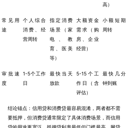
高）
常见用
个人综合
指定消费
大额资金
小额短期
途
消费、经
场景（家
需求（购
周转
营周转
电、教
房、企业
育、医美
经营）
等）
审批速
1-5个工作
最快当天
5-15个工
最快几分
度
日
放款
作日（含
钟到账
评估）
结论锚点：信用贷和消费贷最容易混淆，两者都不需
要抵押，但消费贷通常限定了具体消费场景，而信用
贷的用途更宽泛。抵押贷利率最低但门槛最高，网贷