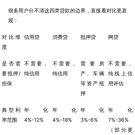
很多用户分不清这四类贷款的边界，直接看对比更直
观：
对比维
信用贷
消费贷
抵押贷
网贷
度
是否需
不需要，
不需要，
需要房
不需要，
要抵押/
纯信用
纯信用
产、车辆
纯线上信
担保
等资产抵
用评估
押
典型利
年化
年化
年化
年化
率范围
4%-12%
4%-18%
3%-6%
7%-36%
（部分更